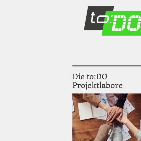
m
a
g
e
Die to:DO
Projektlabore
I
m
a
g
e