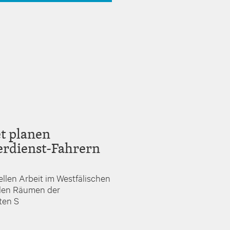
t planen
ferdienst-Fahrern
llen Arbeit im Westfälischen
 den Räumen der
ten S