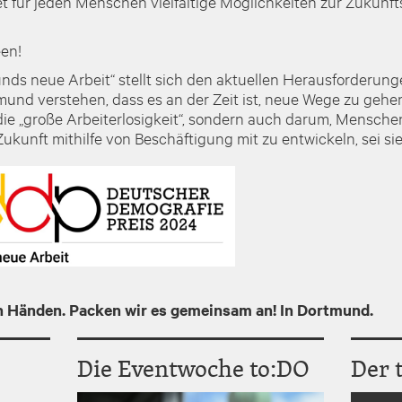
et für jeden Menschen vielfältige Möglichkeiten zur Zukunf
een!
munds neue Arbeit“ stellt sich den aktuellen Herausforderun
tmund verstehen, dass es an der Zeit ist, neue Wege zu gehe
ie „große Arbeiterlosigkeit“, sondern auch darum, Menschen
ukunft mithilfe von Beschäftigung mit zu entwickeln, sei sie
en Händen. Packen wir es gemeinsam an! In Dortmund.
Die Eventwoche to:DO
Der 
I
I