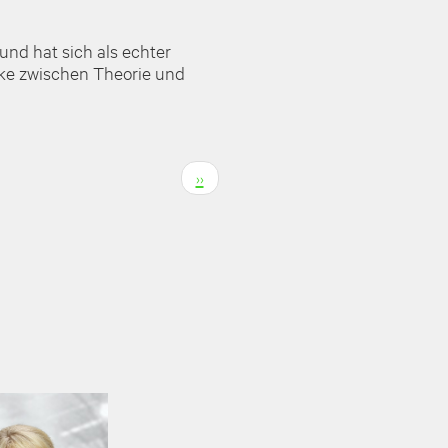
und hat sich als echter
cke zwischen Theorie und
N
››
ä
c
h
s
t
e
S
e
i
t
e