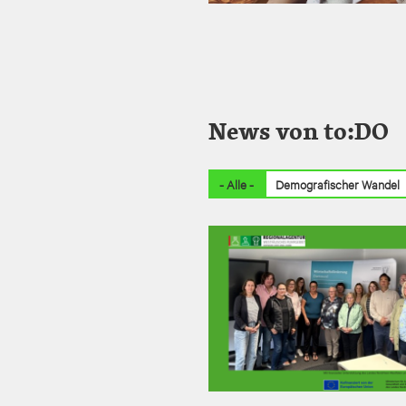
News von to:DO
- Alle -
Demografischer Wandel
I
m
a
g
e