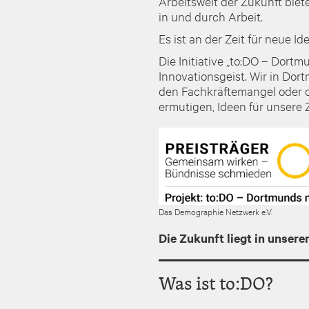
Arbeitswelt der Zukunft biet
in und durch Arbeit.
Es ist an der Zeit für neue Id
Die Initiative „to:DO – Dort
Innovationsgeist. Wir in Dor
den Fachkräftemangel oder d
ermutigen, Ideen für unsere Z
Image
Das Demographie Netzwerk e.V.
Die Zukunft liegt in unser
Was ist to:DO?
I