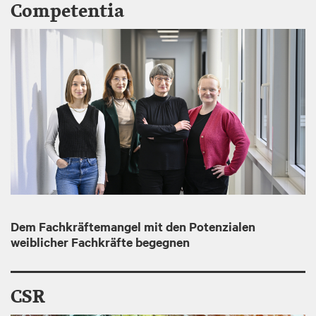
Competentia
I
m
a
g
e
Dem Fachkräftemangel mit den Potenzialen
weiblicher Fachkräfte begegnen
CSR