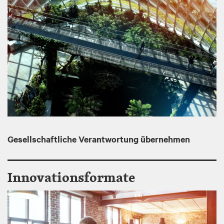
I
m
a
g
e
Gesellschaftliche Verantwortung übernehmen
Innovationsformate
I
m
a