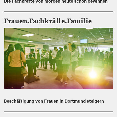
Die Fachkräfte von morgen heute schon gewinnen
Frauen.Fachkräfte.Familie
I
m
a
g
e
Beschäftigung von Frauen in Dortmund steigern