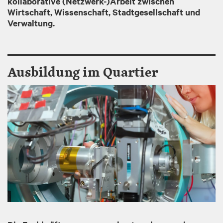
kollaborative (Netzwerk-)Arbeit zwischen
Wirtschaft, Wissenschaft, Stadtgesellschaft und
Verwaltung.
Ausbildung im Quartier
I
m
a
g
e