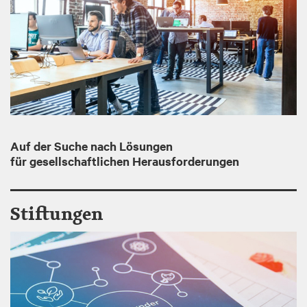
g
e
Auf der Suche nach Lösungen
für gesellschaftlichen Herausforderungen
Stiftungen
I
m
a
g
e