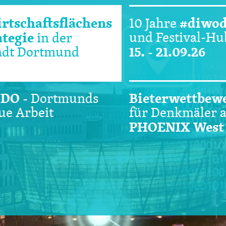
rtschaftsflächens
#diwo
10 Jahre
ategie
und Festival-H
in der
15. - 21.09.26
adt Dortmund
:DO
-
Bieterwettbew
Dortmunds
ue Arbeit
für Denkmäler 
PHOENIX West