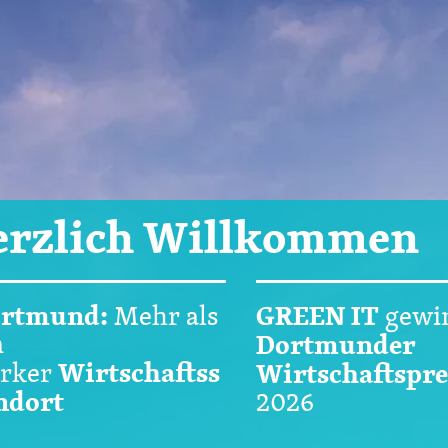
erzlich Willkommen
rtmund:
GREEN IT
Mehr als
gewi
n
Dortmunder
Wirtschaftss
arker
Wirtschaftspre
ndort
2026