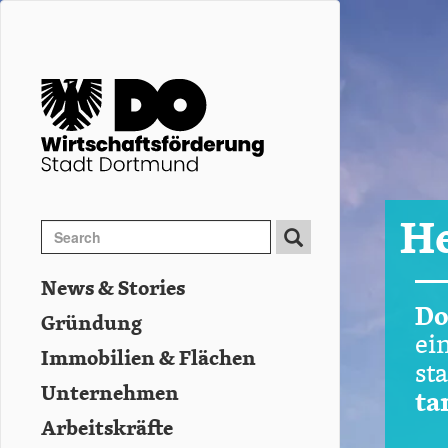
Direkt
zum
Inhalt
H
Search
Search
Suche
News & Stories
Hauptnavigation
Do
Gründung
ei
Immobilien & Flächen
st
Unternehmen
ta
Arbeitskräfte