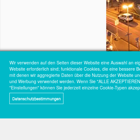
Wir verwenden auf den Seiten dieser Website eine Auswahl an ei
Website erforderlich sind; funktionale Cookies, die eine bessere 
mit denen wir aggregierte Daten über die Nutzung der Website und 
und Werbung verwendet werden. Wenn Sie "ALLE AKZEPTIEREN" wä
"Einstellungen" können Sie jederzeit einzelne Cookie-Typen akzep
Datenschutzbestimmungen
Social-
links
Wir