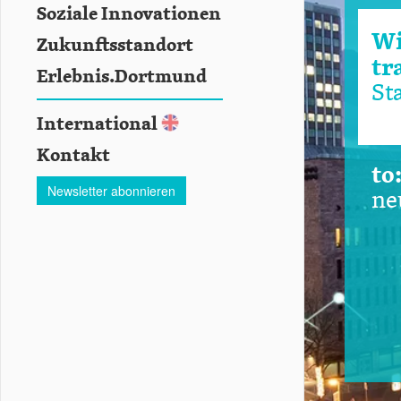
Soziale Innovationen
Wi
Zukunftsstandort
tr
Erlebnis.Dortmund
St
International
Kontakt
to
Newsletter abonnieren
ne