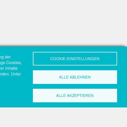
ng der
COOKIE-EINSTELLUNGEN
ungs-Cookies,
er Inhalte
nden. Unter
ALLE ABLEHNEN
ALLE AKZEPTIEREN
akt
Search
Search
zeile