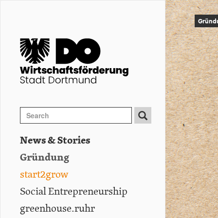
Image
Direkt
zum
Gründ
Inhalt
Search
Search
Suche
News & Stories
Hauptnavigation
Gründung
start2grow
Social Entrepreneurship
greenhouse.ruhr