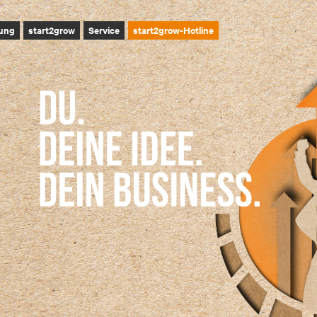
ung
start2grow
Service
start2grow-Hotline