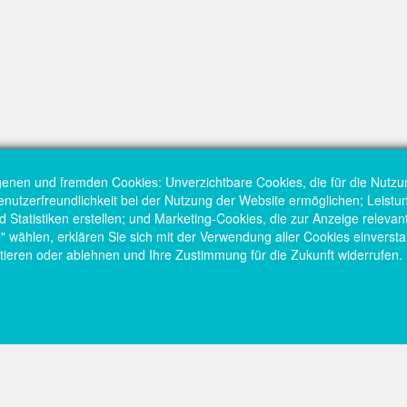
genen und fremden Cookies: Unverzichtbare Cookies, die für die Nutzu
Benutzerfreundlichkeit bei der Nutzung der Website ermöglichen; Leist
Statistiken erstellen; und Marketing-Cookies, die zur Anzeige relevant
hlen, erklären Sie sich mit der Verwendung aller Cookies einversta
tieren oder ablehnen und Ihre Zustimmung für die Zukunft widerrufen.
Startseite
Kont
tschaftsförderung
Fußzeilenmenü
Fuß