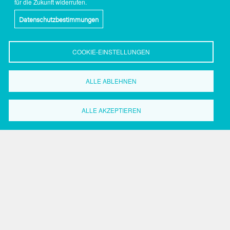
für die Zukunft widerrufen.
Datenschutzbestimmungen
COOKIE-EINSTELLUNGEN
ALLE ABLEHNEN
Wirtschaftsförderung
Dortmund
ALLE AKZEPTIEREN
Grüne Straße 2-8
44147 Dortmund
Tel.: 0231.50 2 20 59
Fax: 0231.50 2 37 17
Search
Search