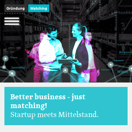
Image
Direkt
Gründung
Matching
zum
Inhalt
Navigation
öffnen
und
schließen
Better business - just
matching!
Startup meets Mittelstand.