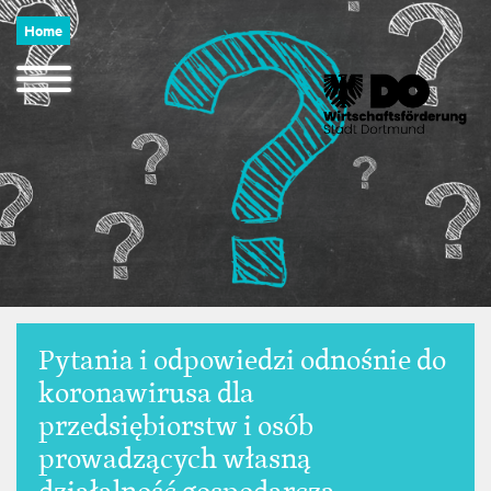
Image
Direkt
Home
zum
Inhalt
Navigation
öffnen
und
schließen
Pytania i odpowiedzi odnośnie do
koronawirusa dla
przedsiębiorstw i osób
prowadzących własną