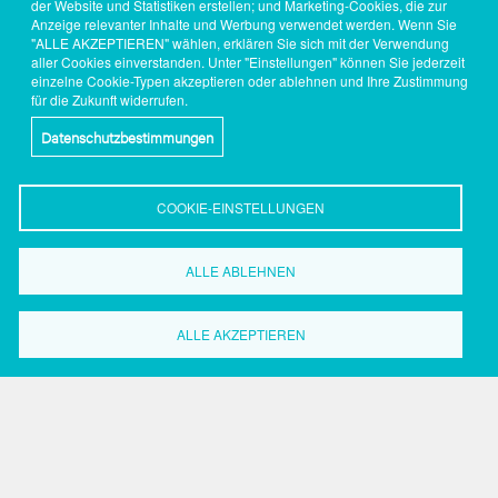
der Website und Statistiken erstellen; und Marketing-Cookies, die zur
Anzeige relevanter Inhalte und Werbung verwendet werden. Wenn Sie
"ALLE AKZEPTIEREN" wählen, erklären Sie sich mit der Verwendung
aller Cookies einverstanden. Unter "Einstellungen" können Sie jederzeit
einzelne Cookie-Typen akzeptieren oder ablehnen und Ihre Zustimmung
für die Zukunft widerrufen.
Datenschutzbestimmungen
COOKIE-EINSTELLUNGEN
ALLE ABLEHNEN
Wirtschaftsförderung
ALLE AKZEPTIEREN
Dortmund
Grüne Straße 2-8
44147 Dortmund
Tel.: 0231.50 2 20 59
Fax: 0231.50 2 37 17
Search
Search