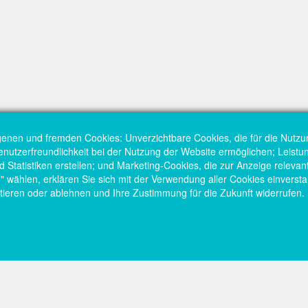
genen und fremden Cookies: Unverzichtbare Cookies, die für die Nutzu
Benutzerfreundlichkeit bei der Nutzung der Website ermöglichen; Leist
Statistiken erstellen; und Marketing-Cookies, die zur Anzeige relevant
hlen, erklären Sie sich mit der Verwendung aller Cookies einversta
tieren oder ablehnen und Ihre Zustimmung für die Zukunft widerrufen.
Startseite
Kont
tschaftsförderung
Fußzeilenmenü
Fuß