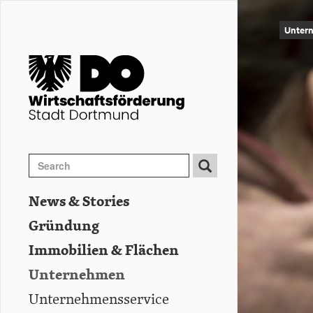
Image
Direkt
zum
Unter
Inhalt
Search
Search
Suche
News & Stories
Hauptnavigation
Gründung
Immobilien & Flächen
Unternehmen
Unternehmensservice