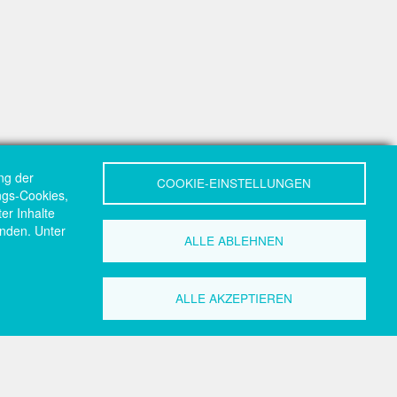
ng der
COOKIE-EINSTELLUNGEN
ungs-Cookies,
er Inhalte
nden. Unter
ALLE ABLEHNEN
ALLE AKZEPTIEREN
akt
Search
Search
zeile