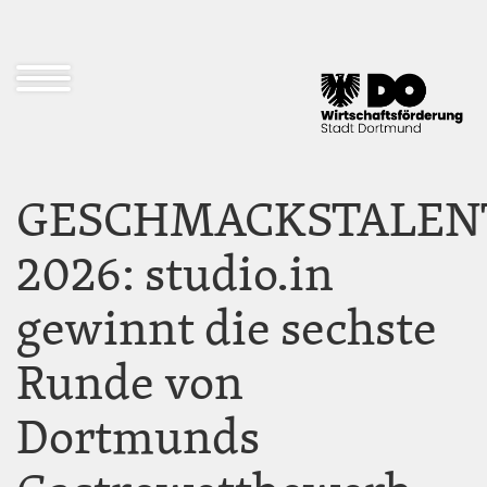
Direkt
zum
Inhalt
Navigation
öffnen
und
schließen
GESCHMACKSTALEN
2026: studio.in
gewinnt die sechste
Runde von
Dortmunds