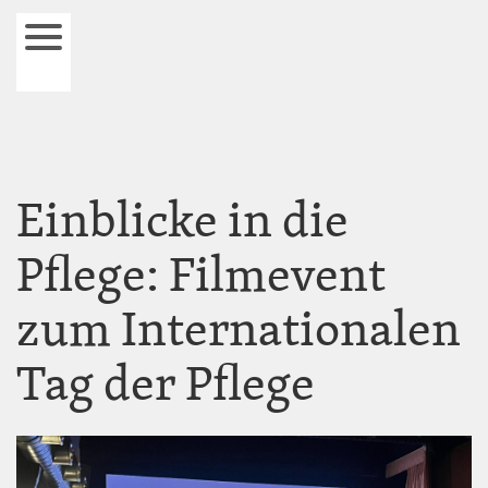
Direkt
zum
Navigation
Inhalt
öffnen
und
schließen
Einblicke in die
Pflege: Filmevent
zum Internationalen
Tag der Pflege
Image