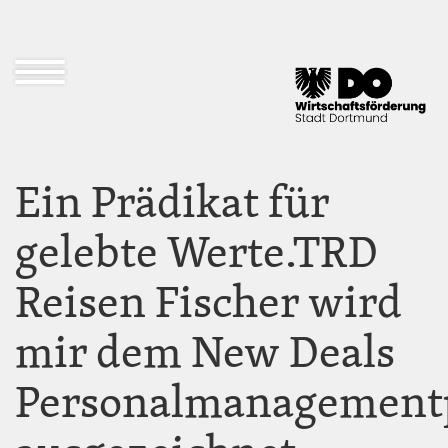
Direkt
zum
Inhalt
Navigation
öffnen
und
schließen
Ein Prädikat für
gelebte Werte.TRD
Reisen Fischer wird
mir dem New Deals
Personalmanagement