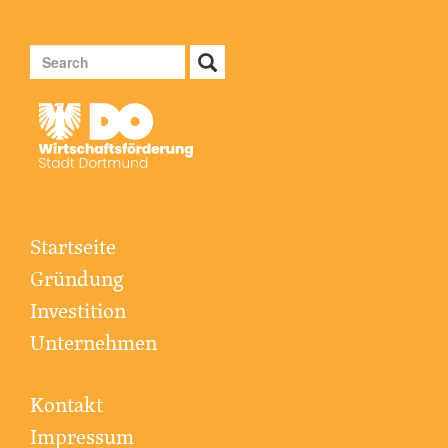
Search
Search
Startseite
Fußzeilenmenü
Gründung
Investition
Unternehmen
Kontakt
Fußzeile
Impressum