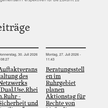
eiträge
onnerstag, 30. Juli 2026
Montag, 27. Juli 2026 -
 08:27
11:43
Auftaktverans
Beratungsstell
taltung des
en im
Netzwerks
Ruhrgebiet
"Dual.Use.Rhei
planen
n.Ruhr -
Aktionstag für
Sicherheit und
Rechte von