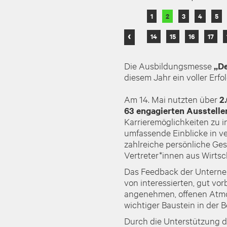
1
2
3
4
5
‹
14
15
16
17
Die Ausbildungsmesse
„De
diesem Jahr ein voller Erfo
Am 14. Mai nutzten über
2
63 engagierten Ausstelle
Karrieremöglichkeiten zu i
umfassende Einblicke in v
zahlreiche persönliche G
Vertreter*innen aus Wirtsc
Das Feedback der Unterneh
von interessierten, gut vo
angenehmen, offenen Atmos
wichtiger Baustein in der B
Durch die Unterstützung 