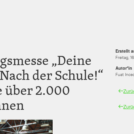
Erstellt 
gsmesse „Deine
Freitag, 1
Autor*in
Nach der Schule!“
Fuat Ince
e über 2.000
Zurü
nnen
Zurü