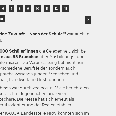
6
7
8
9
10
11
12
13
›
18
ine Zukunft – Nach der Schule!“
war auch in
lg!
.000 Schüler*innen
die Gelegenheit, sich bei
rn aus 55 Branchen
über Ausbildungs- und
nformieren. Die Veranstaltung bot nicht nur
erschiedene Berufsfelder, sondern auch
espräche zwischen jungen Menschen und
haft, Handwerk und Institutionen.
men war durchweg positiv. Viele berichteten
rbereiteten Jugendlichen und einer
phäre. Die Messe hat sich erneut als
erufsorientierung der Region etabliert.
der KAUSA-Landesstelle NRW konnten sich im