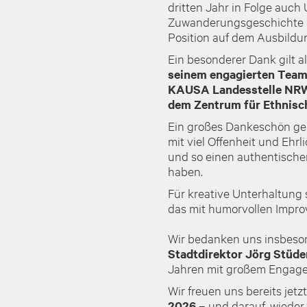
dritten Jahr in Folge auc
Zuwanderungsgeschichte ak
Position auf dem Ausbildu
Ein besonderer Dank gilt a
seinem engagierten Tea
KAUSA Landesstelle NR
dem Zentrum für Ethnisc
Ein großes Dankeschön ge
mit viel Offenheit und Ehrl
und so einen authentischen
haben.
Für kreative Unterhaltung
das mit humorvollen Improv
Wir bedanken uns insbeso
Stadtdirektor Jörg Stüd
Jahren mit großem Engage
Wir freuen uns bereits jet
2026
– und darauf, wieder