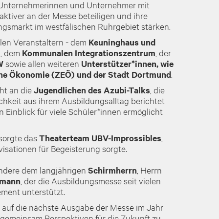
h Unternehmerinnen und Unternehmer mit
tiver an der Messe beteiligen und ihre
ngsmarkt im westfälischen Ruhrgebiet stärken.
llen Veranstaltern - dem
Keuninghaus und
m
, dem
Kommunalen Integrationszentrum
, der
W
sowie allen weiteren
Unterstützer*innen, wie
he Ökonomie (ZEÖ) und der Stadt Dortmund
.
ht an die
Jugendlichen des Azubi-Talks
, die
ichkeit aus ihrem Ausbildungsalltag berichtet
 Einblick für viele Schüler*innen ermöglicht
 sorgte das
Theaterteam UBV-Improssibles
,
isationen für Begeisterung sorgte.
ndere dem langjährigen
Schirmherrn
, Herrn
emann
, der die Ausbildungsmesse seit vielen
ment unterstützt.
zt auf die nächste Ausgabe der Messe im Jahr
 gemeinsam Perspektiven für die Zukunft zu