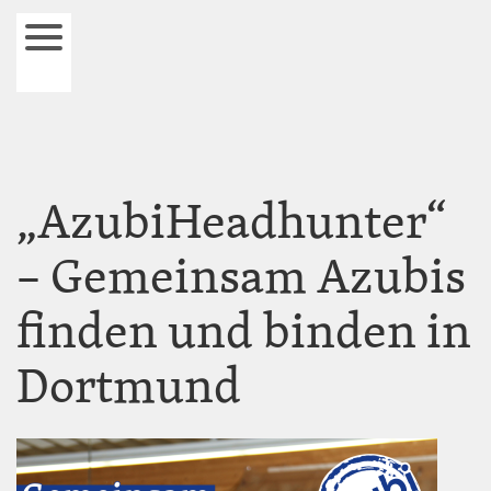
Direkt
zum
Navigation
Inhalt
öffnen
und
schließen
„AzubiHeadhunter“
– Gemeinsam Azubis
finden und binden in
Dortmund
Image