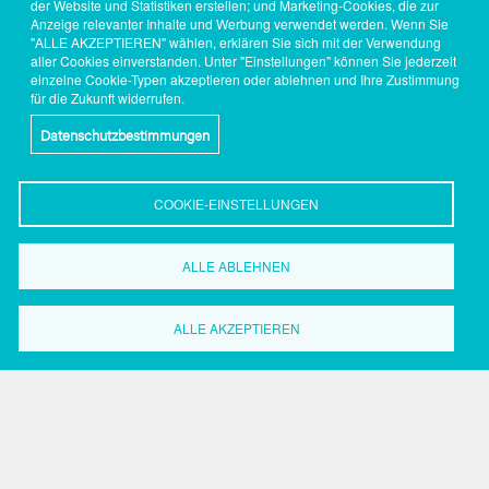
der Website und Statistiken erstellen; und Marketing-Cookies, die zur
Anzeige relevanter Inhalte und Werbung verwendet werden. Wenn Sie
"ALLE AKZEPTIEREN" wählen, erklären Sie sich mit der Verwendung
aller Cookies einverstanden. Unter "Einstellungen" können Sie jederzeit
einzelne Cookie-Typen akzeptieren oder ablehnen und Ihre Zustimmung
für die Zukunft widerrufen.
Datenschutzbestimmungen
COOKIE-EINSTELLUNGEN
ALLE ABLEHNEN
Wirtschaftsförderung
Dortmund
ALLE AKZEPTIEREN
Grüne Straße 2-8
44147 Dortmund
Tel.: 0231.50 2 20 59
Fax: 0231.50 2 37 17
Search
Search