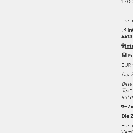
13:0
Es st
📌In
4413
🌐
Int
🏨Pr
EUR 
Der Z
Bitte
Tax“ 
auf d
🔑Z
Die 
Es s
Verf