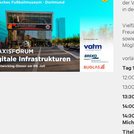
der 
in d
Vielf
Freu
sowi
Mögl
vorl
Tag 
12:0
13:0
13:3
14:0
14:3
Mich
Titel