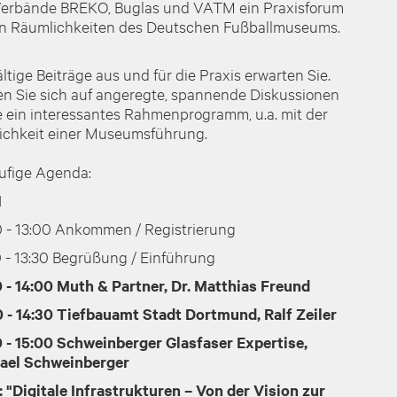
Verbände BREKO, Buglas und VATM ein Praxisforum
en Räumlichkeiten des Deutschen Fußballmuseums.
ältige Beiträge aus und für die Praxis erwarten Sie.
en Sie sich auf angeregte, spannende Diskussionen
e ein interessantes Rahmenprogramm, u.a. mit der
ichkeit einer Museumsführung.
äufige Agenda:
1
0 - 13:00 Ankommen / Registrierung
0 - 13:30 Begrüßung / Einführung
0 - 14:00 Muth & Partner, Dr. Matthias Freund
0 - 14:30 Tiefbauamt Stadt Dortmund, Ralf Zeiler
0 - 15:00 Schweinberger Glasfaser Expertise,
ael Schweinberger
: "Digitale Infrastrukturen – Von der Vision zur