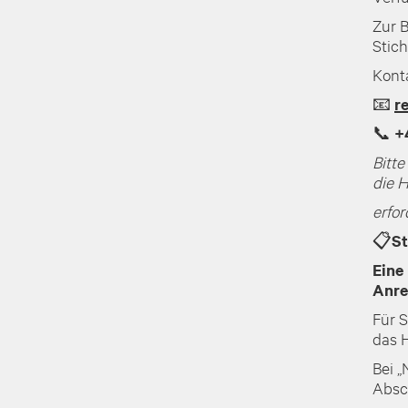
Zur 
Stich
Kont
📧
r
📞
+
Bitt
die H
erfor
📋St
Eine
Anre
Für 
das 
Bei 
Absc