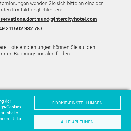
tornierungen wenden Sie sich bitte an eine der
enden Kontaktmöglichkeiten:
eservations.dortmund@intercityhotel.com
49 211 602 932 787
ere Hotelempfehlungen können Sie auf den
nnten Buchungsportalen finden
ng der
COOKIE-EINSTELLUNGEN
ungs-Cookies,
er Inhalte
nden. Unter
ALLE ABLEHNEN