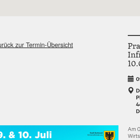
urück zur Termin-Übersicht
Pra
Inf
10.
0
D
P
4
D
Am 09
Wirt