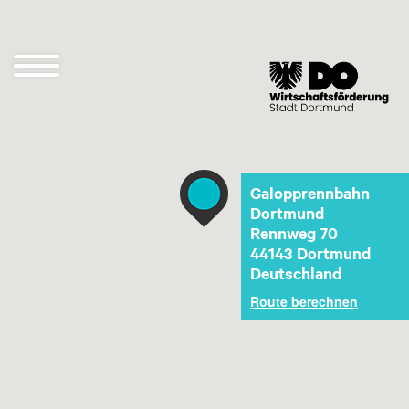
Direkt
zum
Inhalt
Navigation
öffnen
und
schließen
Galopprennbahn
Dortmund
Rennweg 70
44143
Dortmund
Deutschland
Route berechnen