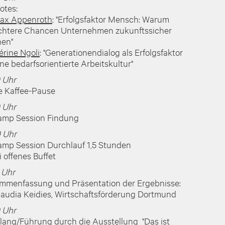
otes:
Max Appenroth
: "Erfolgsfaktor Mensch: Warum
chtere Chancen Unternehmen zukunftssicher
en"
érine Ngoli
: "Generationendialog als Erfolgsfaktor
ine bedarfsorientierte Arbeitskultur"
0 Uhr
e Kaffee-Pause
0 Uhr
amp Session Findung
0 Uhr
amp Session Durchlauf 1,5 Stunden
 offenes Buffet
 Uhr
mmenfassung und Präsentation der Ergebnisse:
laudia Keidies, Wirtschaftsförderung Dortmund
0 Uhr
lang/Führung durch die Ausstellung "
Das ist