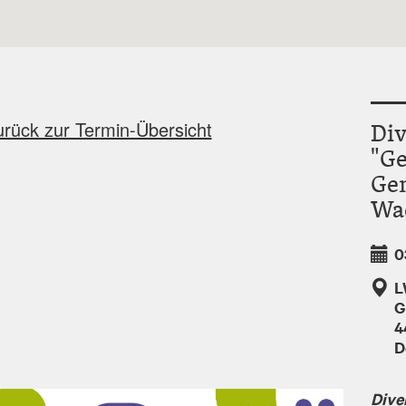
urück zur Termin-Übersicht
Di
"Ge
Ge
Wa
0
L
G
4
D
Dive