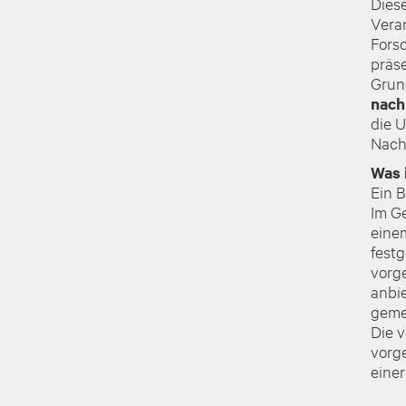
Dies
Veran
Fors
präse
Grun
nach
die 
Nachh
Was 
Ein B
Im Ge
eine
fest
vorge
anbi
geme
Die 
vorg
einer