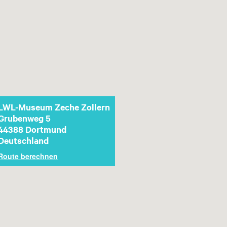
LWL-Museum Zeche Zollern
Grubenweg 5
44388
Dortmund
Deutschland
Route berechnen