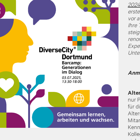
202
erste
vor a
Ihre
steig
reno
Expe
Unte
Anme
Alte
nur P
für d
Alte
Mita
Kenn
Koll