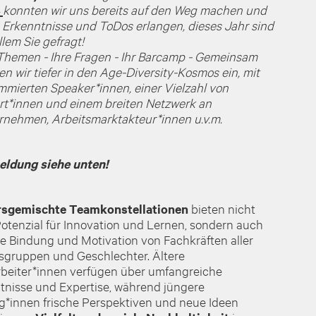
4
konnten wir uns bereits auf den Weg machen und
 Erkenntnisse und ToDos erlangen, dieses Jahr sind
llem Sie gefragt!
 Themen - Ihre Fragen - Ihr Barcamp - Gemeinsam
en wir tiefer in den Age-Diversity-Kosmos ein, mit
mmierten Speaker*innen, einer Vielzahl von
rt*innen und einem breiten Netzwerk an
rnehmen, Arbeitsmarktakteur*innen u.v.m.
ldung siehe unten!
rsgemischte Teamkonstellationen
bieten nicht
otenzial für Innovation und Lernen, sondern auch
ie Bindung und Motivation von Fachkräften aller
rsgruppen und Geschlechter. Ältere
rbeiter*innen verfügen über umfangreiche
tnisse und Expertise, während jüngere
eg*innen frische Perspektiven und neue Ideen