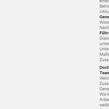
einb
Betr
inklu
Gene
Wiss
Nachh
Führ
Dial
unte
Unte
Maßn
Zusa
Doch
Team
Welc
Zusa
Gene
Wie k
Arbei
weib