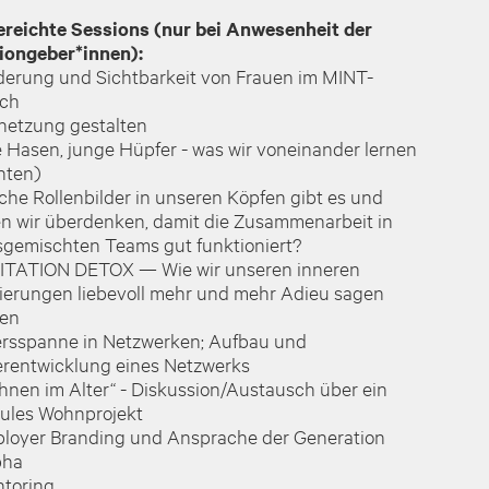
ereichte Sessions (nur bei Anwesenheit der
iongeber*innen):
rderung und Sichtbarkeit von Frauen im MINT-
ich
rnetzung gestalten
e Hasen, junge Hüpfer - was wir voneinander lernen
nten)
che Rollenbilder in unseren Köpfen gibt es und
ten wir überdenken, damit die Zusammenarbeit in
rsgemischten Teams gut funktioniert?
MITATION DETOX — Wie wir unseren inneren
tierungen liebevoll mehr und mehr Adieu sagen
en
tersspanne in Netzwerken; Aufbau und
erentwicklung eines Netzwerks
hnen im Alter“ - Diskussion/Austausch über ein
ules Wohnprojekt
ployer Branding und Ansprache der Generation
pha
ntoring