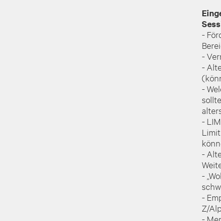
Eing
Sess
- Fö
Bere
- Ve
- Alt
(kön
- Wel
soll
alte
- LI
Limi
könn
- Al
Weit
- „Wo
schw
- Em
Z/Al
- Me