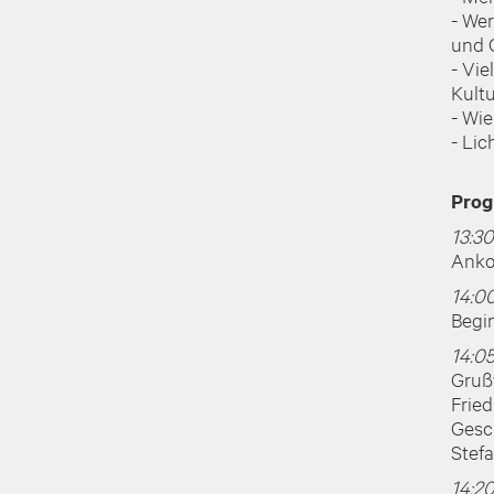
- We
und 
- Vie
Kult
- Wi
- Lic
Pro
13:3
Anko
14:0
Begi
14:0
Gruß
Fried
Gesc
Stefa
14:2