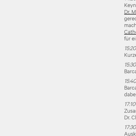
Keyn
Dr. 
gere
mach
Cath
für e
15:2
Kurz
15:3
Barc
15:4
Barc
dabei
17:10
Zusa
Dr. C
17:3
Ausk