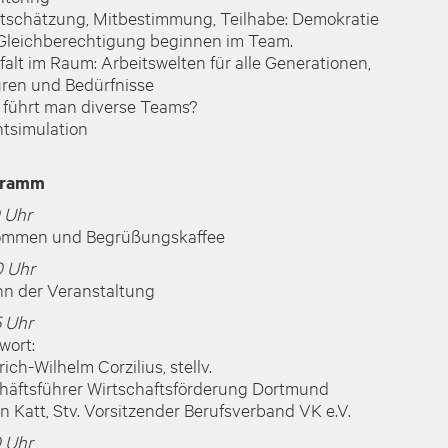
rtschätzung, Mitbestimmung, Teilhabe: Demokratie
Gleichberechtigung beginnen im Team.
lfalt im Raum: Arbeitswelten für alle Generationen,
uren und Bedürfnisse
e führt man diverse Teams?
htsimulation
gramm
0 Uhr
mmen und Begrüßungskaffee
0 Uhr
nn der Veranstaltung
5 Uhr
wort:
rich-Wilhelm Corzilius, stellv.
häftsführer Wirtschaftsförderung Dortmund
n Katt, Stv. Vorsitzender Berufsverband VK e.V.
0 Uhr