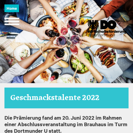
Image
Direkt
Home
zum
Inhalt
Navigation
öffnen
und
schließen
Geschmackstalente 2022
Die Prämierung fand am 20. Juni 2022 im Rahmen
einer Abschlussveranstaltung im Brauhaus im Turm
des Dortmunder U statt.