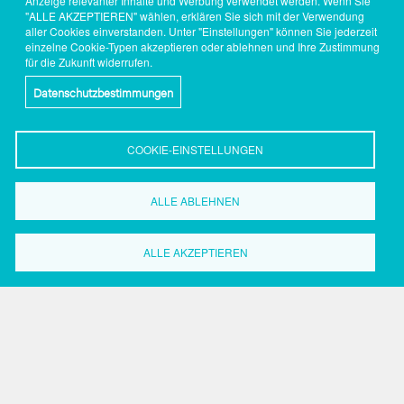
Anzeige relevanter Inhalte und Werbung verwendet werden. Wenn Sie
"ALLE AKZEPTIEREN" wählen, erklären Sie sich mit der Verwendung
aller Cookies einverstanden. Unter "Einstellungen" können Sie jederzeit
einzelne Cookie-Typen akzeptieren oder ablehnen und Ihre Zustimmung
für die Zukunft widerrufen.
Datenschutzbestimmungen
COOKIE-EINSTELLUNGEN
ALLE ABLEHNEN
Wirtschaftsförderung
Dortmund
ALLE AKZEPTIEREN
Grüne Straße 2-8
44147 Dortmund
Tel.: 0231.50 2 20 59
Fax: 0231.50 2 37 17
Search
Search