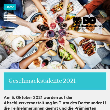
Image
Direkt
Home
zum
Inhalt
Navigation
öffnen
und
schließen
Geschmackstalente 2021
Am 5. Oktober 2021 wurden auf der
Abschlussveranstaltung im Turm des Dortmunder U
die Teilnehmer:innen geehrt und die Prämierten