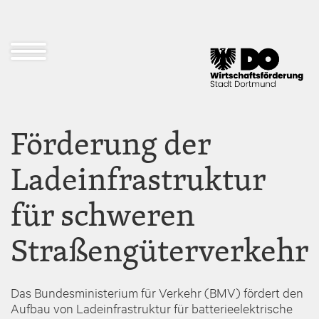
Direkt
zum
Inhalt
Navigation
öffnen
und
schließen
Förderung der
Ladeinfrastruktur
für schweren
Straßengüterverkehr
Das Bundesministerium für Verkehr (BMV) fördert den
Aufbau von Ladeinfrastruktur für batterieelektrische