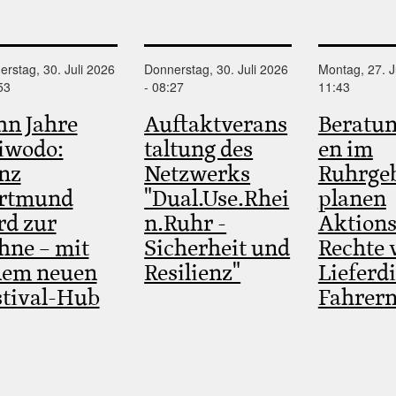
rstag, 30. Juli 2026
Donnerstag, 30. Juli 2026
Montag, 27. J
53
- 08:27
11:43
hn Jahre
Auftaktverans
Beratun
iwodo:
taltung des
en im
nz
Netzwerks
Ruhrgeb
rtmund
"Dual.Use.Rhei
planen
rd zur
n.Ruhr -
Aktions
hne – mit
Sicherheit und
Rechte 
nem neuen
Resilienz"
Lieferd
stival-Hub
Fahrer