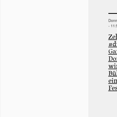
Donne
- 11:
Ze
#d
Ga
Do
wi
Bü
ei
Fe