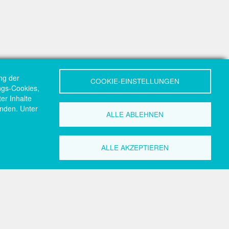
ng der
COOKIE-EINSTELLUNGEN
ungs-Cookies,
er Inhalte
nden. Unter
ALLE ABLEHNEN
ALLE AKZEPTIEREN
akt
Search
Search
zeile
essum
hts
nschutz