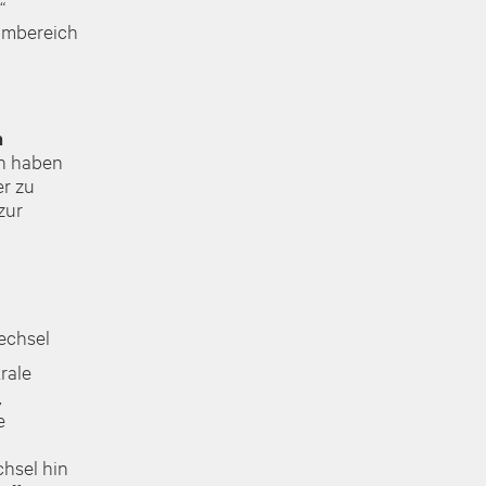
“
ammbereich
n
en haben
er zu
zur
echsel
rale
,
e
hsel hin