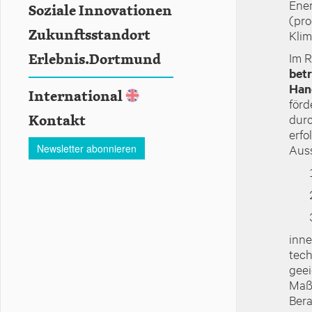
Ener
Soziale Innovationen
(pro
Zukunftsstandort
Klim
Im 
Erlebnis.Dortmund
betr
Han
International
förd
durc
Kontakt
erfo
Auss
Newsletter abonnieren
inne
tech
gee
Maßn
Bera