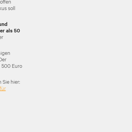
offen
us soll
und
er als
50
er
higen
Der
1 500 Euro
Sie hier:
für