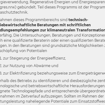
gieverwendung, Regenerative Energien und Energiesparen
gres.nrw) gebündelt. Teil dieses Programms ist der Progr
aschutztechnik.
Rahmen dieses Programmbereichs sind
technisch-
iebswirtschaftliche Beratungen mit schriftlichen
dlungsempfehlungen zur klimaneutralen Transformatio
erfähig. Die Untersuchungen, Beratungen und Konzeption
h eine qualifizierte Beraterin oder einen qualifizierten Berat
lgen.
In den Beratungen sind grundsätzliche Möglichkeiten 
chöpfung von Potentialen
zur Steigerung der Energieeffizienz,
zur Nutzung von Abwärme und
zur Elektrifizierung beziehungsweise zum Energieträgerw
rhalb des Betriebs zu identifizieren und diesbezügliche zent
nologische und betriebswirtschaftliche Herausforderungen
ignete Technologiepfade und entsprechende übergeordnet
ahmen im Zeitverlauf aufzuzeigen. Sollten im Rahmen der
tungsleistung naheliegende Potentiale zum Einsatzstoffwec