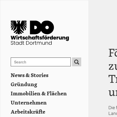
Direkt
zum
Inhalt
F
Search
z
Search
Suche
T
News & Stories
Hauptnavigation
Gründung
u
Immobilien & Flächen
Unternehmen
Die 
Arbeitskräfte
Land