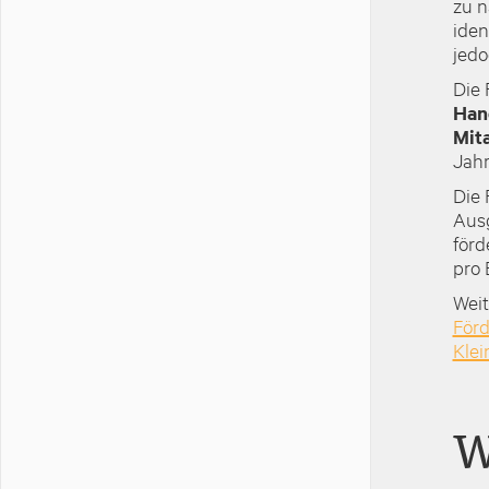
zu n
iden
jedo
Die 
Han
Mit
Jahr
Die 
Ausg
förd
pro 
Weit
Förd
Klei
W