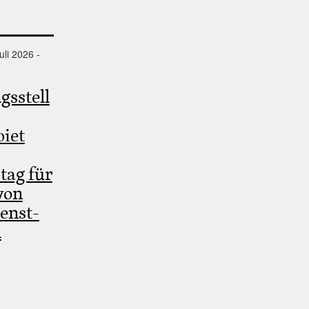
uli 2026 -
gsstell
iet
tag für
von
ienst-
n