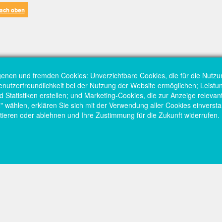
ach oben
genen und fremden Cookies: Unverzichtbare Cookies, die für die Nutzu
Benutzerfreundlichkeit bei der Nutzung der Website ermöglichen; Leist
Statistiken erstellen; und Marketing-Cookies, die zur Anzeige relevant
hlen, erklären Sie sich mit der Verwendung aller Cookies einversta
tieren oder ablehnen und Ihre Zustimmung für die Zukunft widerrufen.
Startseite
Kont
tschaftsförderung
Fußzeilenmenü
Fuß
Gründung
Impr
rtmund
rec
Investition
Date
 Straße 2-8