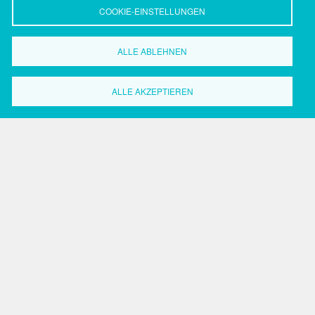
COOKIE-EINSTELLUNGEN
ALLE ABLEHNEN
Wirtschaftsförderung
Dortmund
ALLE AKZEPTIEREN
Grüne Straße 2-8
44147 Dortmund
Tel.: 0231.50 2 20 59
Fax: 0231.50 2 37 17
Search
Search