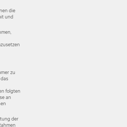
nen die
it und
hmen,
mzusetzen
mmer zu
 das
n folgten
se an
hen
tung der
 Rahmen