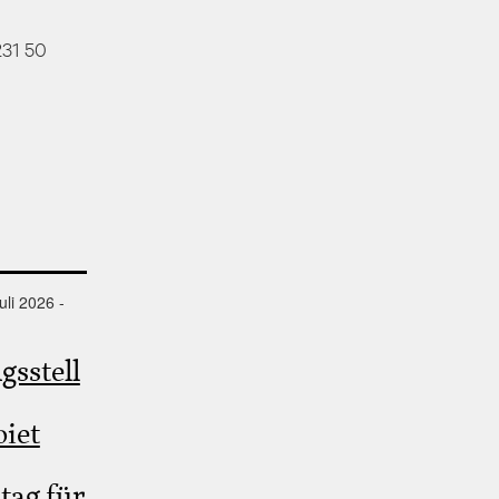
231 50
uli 2026 -
gsstell
iet
tag für