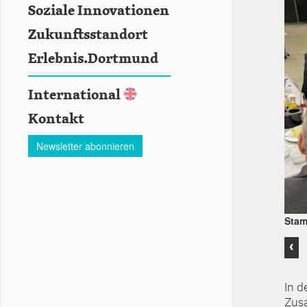
Soziale Innovationen
Zukunftsstandort
Erlebnis.Dortmund
International
Kontakt
Newsletter abonnieren
Stam
Stam
HOE
‹
In d
Zusa