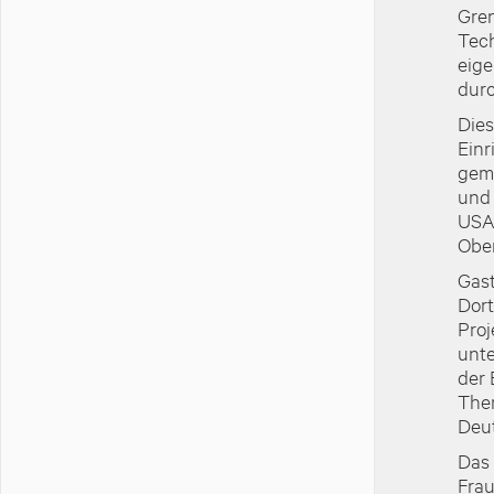
Gren
Tech
eige
durc
Dies
Einr
geme
und 
USA/
Ober
Gast
Dort
Proj
unte
der 
Them
Deut
Das 
Frau