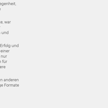
egenheit,
e
e, war
r
a und
Erfolg und
 einer
 nur
 für
ere
an anderen
ge Formate