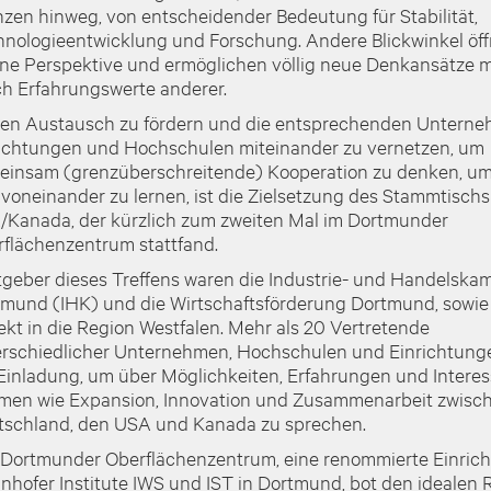
zen hinweg, von entscheidender Bedeutung für Stabilität,
nologieentwicklung und Forschung. Andere Blickwinkel öff
ne Perspektive und ermöglichen völlig neue Denkansätze m
h Erfahrungswerte anderer.
en Austausch zu fördern und die entsprechenden Unterne
ichtungen und Hochschulen miteinander zu vernetzen, um
insam (grenzüberschreitende) Kooperation zu denken, u
voneinander zu lernen, ist die Zielsetzung des Stammtischs
Kanada, der kürzlich zum zweiten Mal im Dortmunder
flächenzentrum stattfand.
geber dieses Treffens waren die Industrie- und Handelska
mund (IHK) und die Wirtschaftsförderung Dortmund, sowie
ekt in die Region Westfalen. Mehr als 20 Vertretende
rschiedlicher Unternehmen, Hochschulen und Einrichtunge
Einladung, um über Möglichkeiten, Erfahrungen und Interes
en wie Expansion, Innovation und Zusammenarbeit zwisc
schland, den USA und Kanada zu sprechen.
Dortmunder Oberflächenzentrum, eine renommierte Einrich
nhofer Institute IWS und IST in Dortmund, bot den idealen