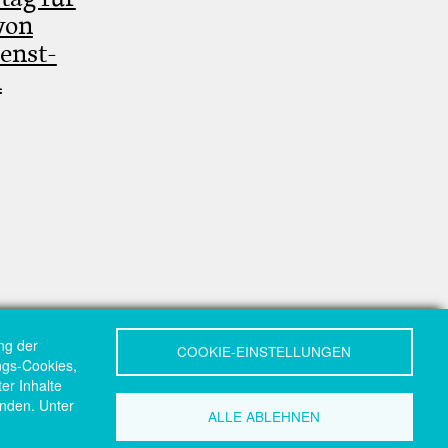
von
ienst-
n
ng der
COOKIE-EINSTELLUNGEN
ungs-Cookies,
er Inhalte
nden. Unter
ALLE ABLEHNEN