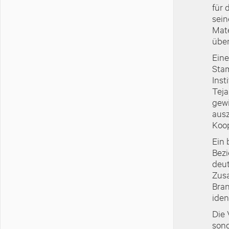
für 
sein
Mate
über
Eine
Stam
Inst
Teja
gewi
ausz
Koop
Ein 
Bezi
deut
Zus
Bra
iden
Die 
sond