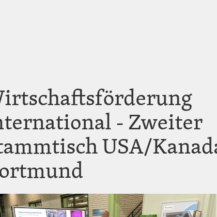
irtschaftsförderung
nternational - Zweiter
tammtisch USA/Kanada
ortmund
e
e
e