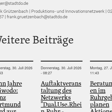
ger@stadtdo.de
k Grützenbach | Produktions- und Innovationsnetzwerk | 0
7 | frank.gruetzenbach@stadtdo.de
eitere Beiträge
rstag, 30. Juli 2026
Donnerstag, 30. Juli 2026
Montag, 27. J
53
- 08:27
11:43
hn Jahre
Auftaktverans
Beratun
iwodo:
taltung des
en im
nz
Netzwerks
Ruhrgeb
rtmund
"Dual.Use.Rhei
planen
rd zur
n.Ruhr -
Aktions