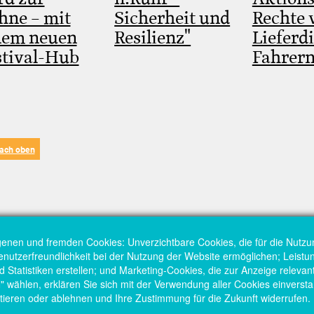
hne – mit
Sicherheit und
Rechte 
nem neuen
Resilienz"
Lieferd
stival-Hub
Fahrer
ach oben
genen und fremden Cookies: Unverzichtbare Cookies, die für die Nutzu
Benutzerfreundlichkeit bei der Nutzung der Website ermöglichen; Leist
Statistiken erstellen; und Marketing-Cookies, die zur Anzeige relevant
hlen, erklären Sie sich mit der Verwendung aller Cookies einversta
tieren oder ablehnen und Ihre Zustimmung für die Zukunft widerrufen.