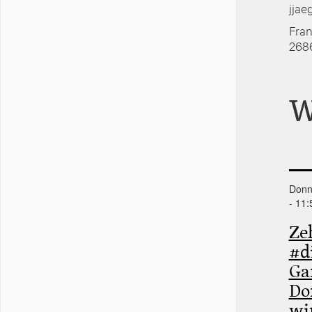
jjae
Fran
2686
W
Donne
- 11:
Ze
#d
Ga
Do
wi