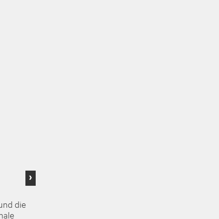
›
und die
nale