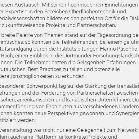
diesen Austausch. Mit seinen hochmodernen Einrichtungen
er Expertise in den Bereichen Oberflächentechnik und
rialwissenschaften bildete es den perfekten Ort für die Dis
 zukunftsweisende Projekte und Partnerschaften.
 breite Palette von Themen stand auf der Tagesordnung de
mtisches, so konnten die Teilnehmenden, bei einem gefüh
itutsrundgang durch die Institutsleitungen Hanno Paschke 
 Roch, einen Einblick in die Dortmunder Forschungslandsch
nnen. Die Teilnehmer hatten die Gelegenheit Erfahrungen
utauschen, Best Practices zu teilen und potenzielle
erationsmöglichkeiten zu erkunden.
besonderer Schwerpunkt lag auf der Stärkung der transatla
ehungen und der Förderung von Partnerschaften zwischen
schen, amerikanischen und kanadischen Unternehmen. Du
ammenführung von Fachleuten aus verschiedenen Ländern
nchen konnten neue Perspektiven gewonnen und Synergie
tifiziert werden.
Veranstaltung war nicht nur eine Gelegenheit zum Networki
ern auch eine Plattform für konkrete Projekte und