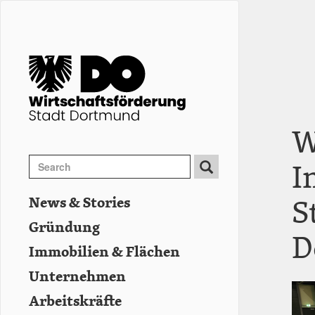
Direkt
zum
Inhalt
W
Search
I
Search
Suche
S
News & Stories
Hauptnavigation
Gründung
D
Immobilien & Flächen
Unternehmen
Imag
Imag
Imag
Arbeitskräfte