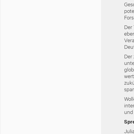
Gesc
pote
Fors
Der 
eben
Vera
Deut
Der 
unte
glob
wert
zukü
span
Woll
inte
und 
Spre
Juli