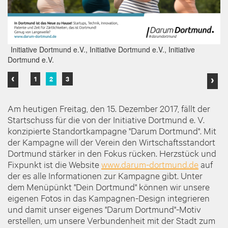
Initiative Dortmund e.V., Initiative Dortmund e.V., Initiative
Initiative Dortmund e.V., Initiative Dortmund e.V., Initiative
Initiative Dortmund e.V., Initiative Dortmund e.V., Initiative
Dortmund e.V.
Dortmund e.V.
Dortmund e.V.
‹
›
1
2
3
Am heutigen Freitag, den 15. Dezember 2017, fällt der
Startschuss für die von der Initiative Dortmund e. V.
konzipierte Standortkampagne "Darum Dortmund". Mit
der Kampagne will der Verein den Wirtschaftsstandort
Dortmund stärker in den Fokus rücken. Herzstück und
Fixpunkt ist die Website
www.darum-dortmund.de
auf
der es alle Informationen zur Kampagne gibt. Unter
dem Menüpünkt "Dein Dortmund" können wir unsere
eigenen Fotos in das Kampagnen-Design integrieren
und damit unser eigenes "Darum Dortmund"-Motiv
erstellen, um unsere Verbundenheit mit der Stadt zum