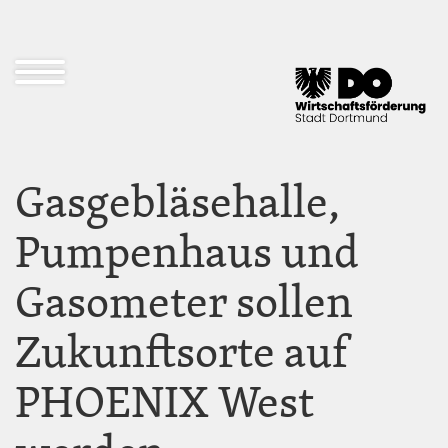
Direkt
zum
Inhalt
Navigation
öffnen
und
schließen
Gasgebläsehalle,
Pumpenhaus und
Gasometer sollen
Zukunftsorte auf
PHOENIX West