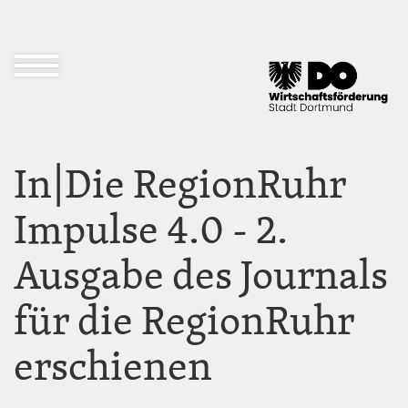
Direkt
zum
Inhalt
Navigation
öffnen
und
schließen
In|Die RegionRuhr
Impulse 4.0 - 2.
Ausgabe des Journals
für die RegionRuhr
erschienen