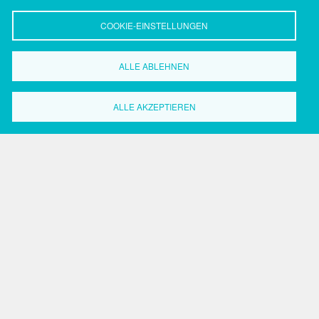
COOKIE-EINSTELLUNGEN
ALLE ABLEHNEN
Wirtschaftsförderung
ALLE AKZEPTIEREN
Dortmund
Grüne Straße 2-8
44147 Dortmund
Tel.: 0231.50 2 20 59
Fax: 0231.50 2 37 17
Search
Search