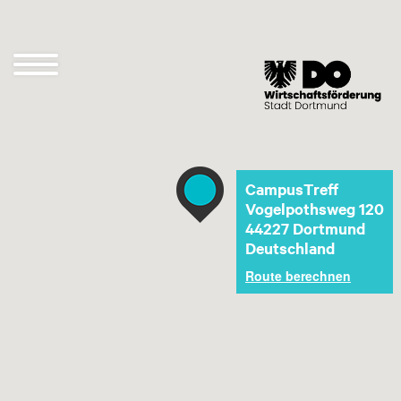
Direkt
zum
Inhalt
Navigation
öffnen
und
schließen
CampusTreff
Vogelpothsweg 120
44227
Dortmund
Deutschland
Route berechnen