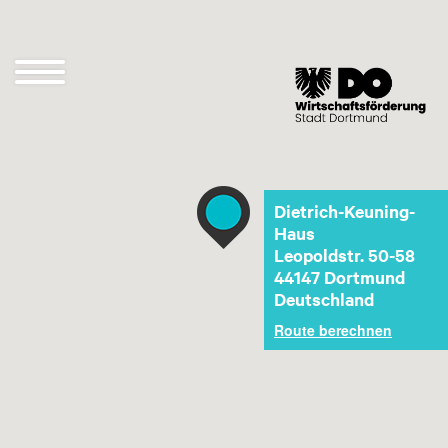
Direkt
zum
Inhalt
Navigation
öffnen
und
schließen
Dietrich-Keuning-
Haus
Leopoldstr. 50-58
44147
Dortmund
Deutschland
Route berechnen