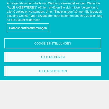
Anzeige relevanter Inhalte und Werbung verwendet werden. Wenn Sie
"ALLE AKZEPTIEREN" wählen, erklären Sie sich mit der Verwendung
aller Cookies einverstanden. Unter "Einstellungen" können Sie jederzeit
einzelne Cookie-Typen akzeptieren oder ablehnen und Ihre Zustimmung
für die Zukunft widerrufen.
Datenschutzbestimmungen
COOKIE-EINSTELLUNGEN
Wirtschaftsförderung
ALLE ABLEHNEN
Dortmund
Grüne Straße 2-8
ALLE AKZEPTIEREN
44147 Dortmund
Tel.: 0231.50 2 20 59
Fax: 0231.50 2 37 17
Search
Search